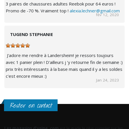
3 paires de chaussures adultes Reebok pour 64 euros !
Promo de -70 %. Vraiment top !
alexia.lechner@gmail.com
fév 12, 2020
TUGEND STEPHANIE
J'adore me rendre à Landersheim! je ressors toujours
avec 1 panier plein ! D'ailleurs j 'y retourne fin de semaine :)
prix très intéressants à la base mais quand il y a les soldes
c'est encore mieux :)
Jan 24, 2023
Rester en contact
Les magasins d'usine .com
est le guide le plus complet sur les