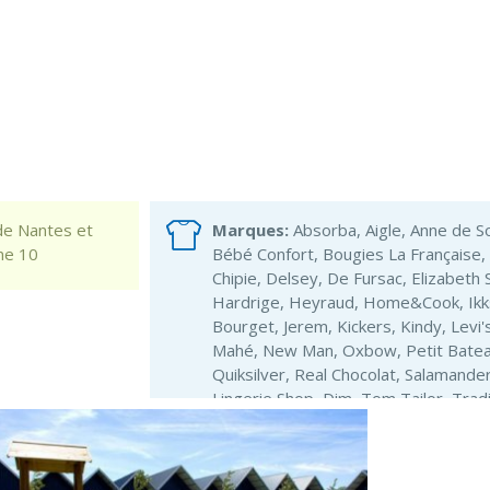
de Nantes et
Marques:
Absorba, Aigle, Anne de So
ne 10
Bébé Confort, Bougies La Française, C
Chipie, Delsey, De Fursac, Elizabeth 
Hardrige, Heyraud, Home&Cook, Ikks 
Bourget, Jerem, Kickers, Kindy, Levi
Mahé, New Man, Oxbow, Petit Batea
Quiksilver, Real Chocolat, Salamand
Lingerie Shop, Dim, Tom Tailor, Trad