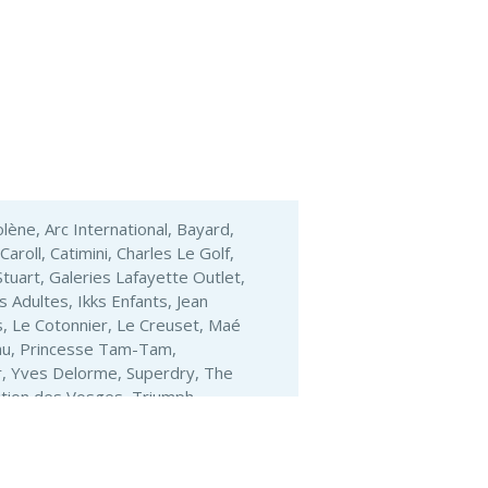
lène, Arc International, Bayard,
aroll, Catimini, Charles Le Golf,
Stuart, Galeries Lafayette Outlet,
Adultes, Ikks Enfants, Jean
's, Le Cotonnier, Le Creuset, Maé
u, Princesse Tam-Tam,
er, Yves Delorme, Superdry, The
ition des Vosges, Triumph,