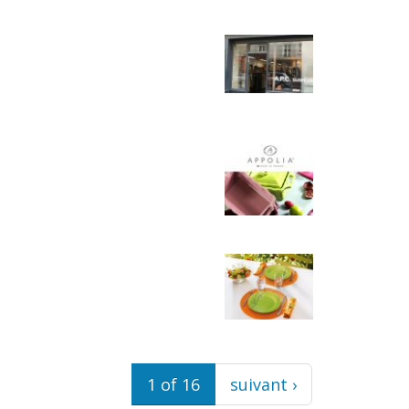
1 of 16
suivant ›