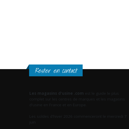
Rester en contact
Les magasins d'usine .com
est le guide le plus
complet sur les centres de marques et les magasins
d'usine en France et en Europe.
Les soldes d'hiver 2026 commenceront le mercredi 7
juin