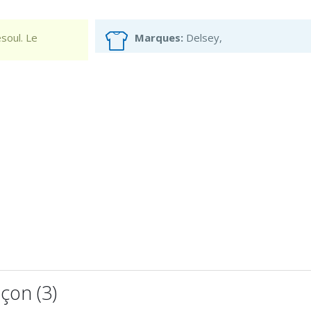
soul. Le
Marques:
Delsey,
çon (3)